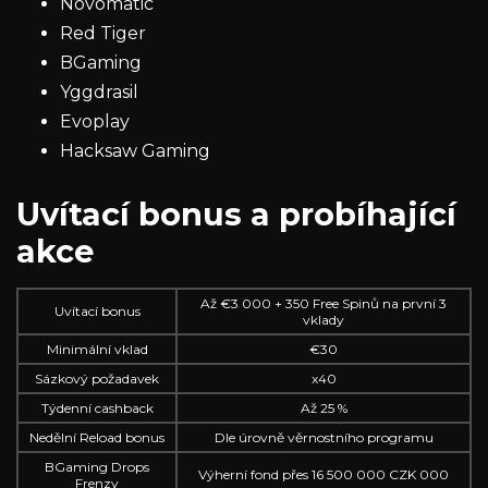
Novomatic
Red Tiger
BGaming
Yggdrasil
Evoplay
Hacksaw Gaming
Uvítací bonus a probíhající
akce
Až €3 000 + 350 Free Spinů na první 3
Uvítací bonus
vklady
Minimální vklad
€30
Sázkový požadavek
x40
Týdenní cashback
Až 25 %
Nedělní Reload bonus
Dle úrovně věrnostního programu
BGaming Drops
Výherní fond přes 16 500 000 CZK 000
Frenzy