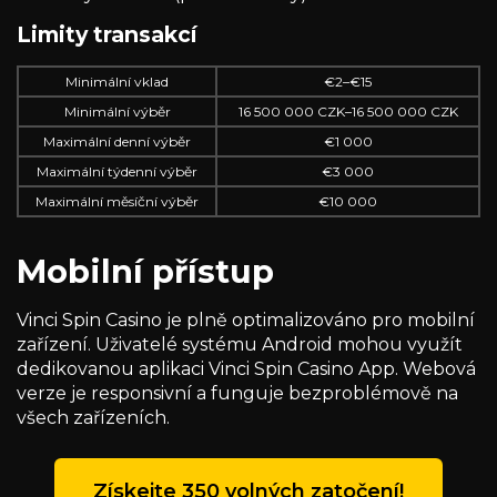
Limity transakcí
Minimální vklad
€2–€15
Minimální výběr
16 500 000 CZK–16 500 000 CZK
Maximální denní výběr
€1 000
Maximální týdenní výběr
€3 000
Maximální měsíční výběr
€10 000
Mobilní přístup
Vinci Spin Casino je plně optimalizováno pro mobilní
zařízení. Uživatelé systému Android mohou využít
dedikovanou aplikaci Vinci Spin Casino App. Webová
verze je responsivní a funguje bezproblémově na
všech zařízeních.
Získejte 350 volných zatočení!