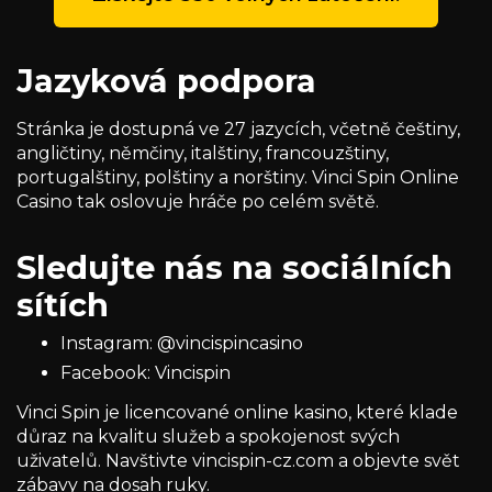
Jazyková podpora
Stránka je dostupná ve 27 jazycích, včetně češtiny,
angličtiny, němčiny, italštiny, francouzštiny,
portugalštiny, polštiny a norštiny. Vinci Spin Online
Casino tak oslovuje hráče po celém světě.
Sledujte nás na sociálních
sítích
Instagram: @vincispincasino
Facebook: Vincispin
Vinci Spin je licencované online kasino, které klade
důraz na kvalitu služeb a spokojenost svých
uživatelů. Navštivte vincispin-cz.com a objevte svět
zábavy na dosah ruky.