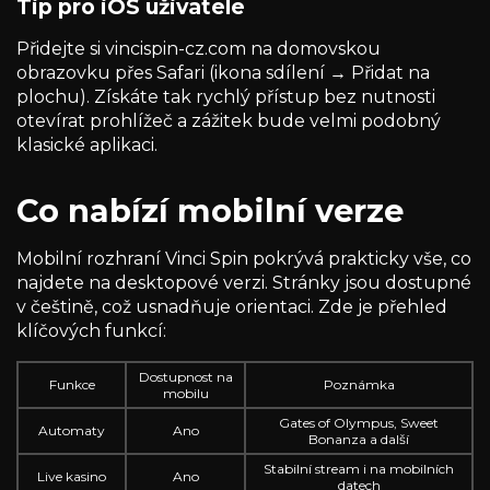
Tip pro iOS uživatele
Přidejte si vincispin-cz.com na domovskou
obrazovku přes Safari (ikona sdílení → Přidat na
plochu). Získáte tak rychlý přístup bez nutnosti
otevírat prohlížeč a zážitek bude velmi podobný
klasické aplikaci.
Co nabízí mobilní verze
Mobilní rozhraní
Vinci Spin
pokrývá prakticky vše, co
najdete na desktopové verzi. Stránky jsou dostupné
v češtině, což usnadňuje orientaci. Zde je přehled
klíčových funkcí:
Dostupnost na
Funkce
Poznámka
mobilu
Gates of Olympus, Sweet
Automaty
Ano
Bonanza a další
Stabilní stream i na mobilních
Live kasino
Ano
datech