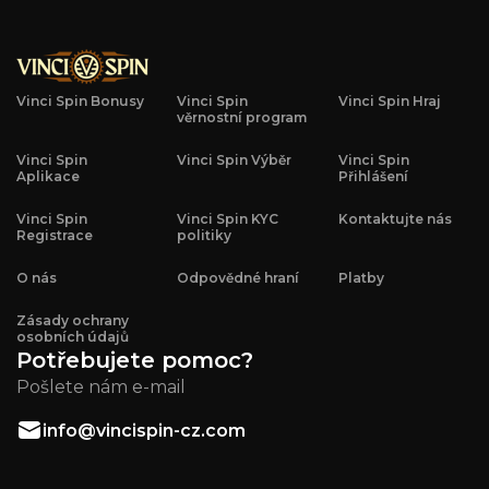
krypto, Skrill), VIP program s 16 úrovněmi a
Hacksaw Gaming mohou na starších
zákaznickou podporu přes live chat. Stránky
telefonech načítat déle. Doporučuje se zavřít
jsou dostupné v češtině.
ostatní aplikace na pozadí a zajistit stabilní
připojení k internetu. Pro live kasino je Wi-Fi
vždy lepší volbou než mobilní data.
Vinci Spin Bonusy
Vinci Spin
Vinci Spin Hraj
věrnostní program
Vinci Spin
Vinci Spin Výběr
Vinci Spin
Aplikace
Přihlášení
Vinci Spin
Vinci Spin KYC
Kontaktujte nás
Registrace
politiky
O nás
Odpovědné hraní
Platby
Zásady ochrany
osobních údajů
Potřebujete pomoc?
Pošlete nám e-mail
info@vincispin-cz.com