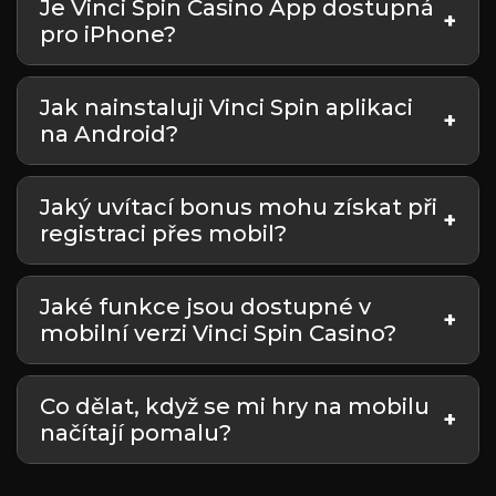
Je Vinci Spin Casino App dostupná
pro iPhone?
Aktuálně Vinci Spin nenabízí dedikovanou
aplikaci pro iOS. Uživatelé iPhonů však mohou
Jak nainstaluji Vinci Spin aplikaci
využít plně optimalizovanou mobilní webovou
na Android?
verzi přes prohlížeč na adrese vincispin-cz.com.
Pro rychlý přístup si mohou stránku přidat na
Navštivte vincispin-cz.com v mobilním
domovskou obrazovku přes Safari (ikona
prohlížeči, vyhledejte odkaz ke stažení APK
Jaký uvítací bonus mohu získat při
sdílení → Přidat na plochu).
souboru, povolte v nastavení telefonu instalaci
registraci přes mobil?
z neznámých zdrojů, stáhněte a nainstalujte
APK soubor a poté se přihlaste nebo si vytvořte
Při registraci přes mobilní zařízení získáte
nový účet.
stejný uvítací bonus jako na desktopu – až 75
Jaké funkce jsou dostupné v
000 Kč a 350 free spinů rozložených do
mobilní verzi Vinci Spin Casino?
prvních tří vkladů. Minimální vklad je 750 Kč a
podmínka protočení činí 40x. Celý proces
Mobilní verze pokrývá prakticky vše z
registrace a aktivace bonusu zvládnete na
desktopové verze – automaty (Gates of
Co dělat, když se mi hry na mobilu
mobilu za pár minut.
Olympus, Sweet Bonanza aj.), live kasino se
načítají pomalu?
stabilním streamem, sportovní sázky včetně
live sázek, vklady a výběry (Visa, Mastercard,
Některé sloty od náročnějších providerů jako