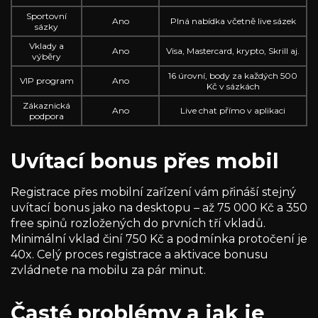
Sportovní
Ano
Plná nabídka včetně live sázek
sázky
Vklady a
Ano
Visa, Mastercard, krypto, Skrill aj.
výběry
16 úrovní, body za každých 500
VIP program
Ano
Kč v sázkách
Zákaznická
Ano
Live chat přímo v aplikaci
podpora
Uvítací bonus přes mobil
Registrace přes mobilní zařízení vám přináší stejný
uvítací bonus jako na desktopu – až 75 000 Kč a 350
free spinů rozložených do prvních tří vkladů.
Minimální vklad činí 750 Kč a podmínka protočení je
40x. Celý proces registrace a aktivace bonusu
zvládnete na mobilu za pár minut.
Časté problémy a jak je