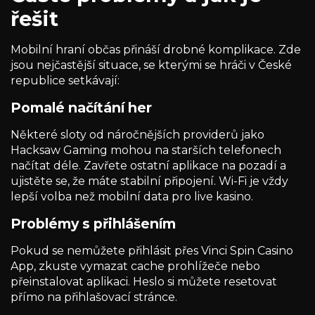
řešit
Mobilní hraní občas přináší drobné komplikace. Zde
jsou nejčastější situace, se kterými se hráči v České
republice setkávají:
Pomalé načítání her
Některé sloty od náročnějších providerů jako
Hacksaw Gaming mohou na starších telefonech
načítat déle. Zavřete ostatní aplikace na pozadí a
ujistěte se, že máte stabilní připojení. Wi-Fi je vždy
lepší volba než mobilní data pro live kasino.
Problémy s přihlášením
Pokud se nemůžete přihlásit přes Vinci Spin Casino
App, zkuste vymazat cache prohlížeče nebo
přeinstalovat aplikaci. Heslo si můžete resetovat
přímo na přihlašovací stránce.